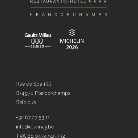
Rue de Spa 155
B-4970 Francorchamps
Belgique
+32 87 27 53 11
info@roannay.be
TVA
BE 0434.915.732