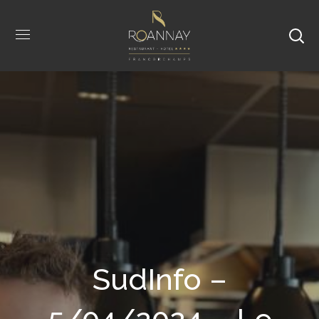
SudInfo –