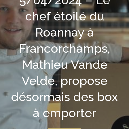
5/04/2024 – Le
chef étoilé du
Roannay à
Francorchamps,
Mathieu Vande
Velde, propose
désormais des box
à emporter