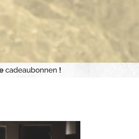
ze
cadeaubonnen
!