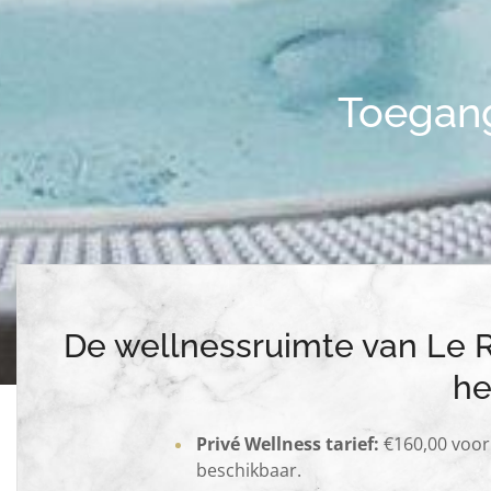
Toegang
De wellnessruimte van Le Ro
he
Privé Wellness tarief:
€160,00 voor 
beschikbaar.