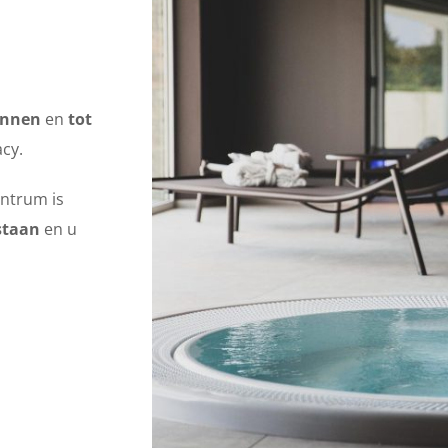
annen
en
tot
acy.
ntrum is
 staan
en u