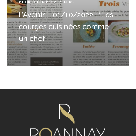
21 OKTOBER 2022
PERS
L’Avenir – 01/10/2022 : “Les
courges cuisinées comme
un chef”