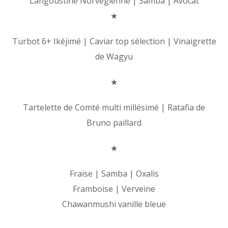
Langoustine Norvégienne | Samba | Avocat
★
Turbot 6+ Ikéjimé | Caviar top sélection | Vinaigrette
de Wagyu
★
Tartelette de Comté multi millésimé | Ratafia de
Bruno paillard
★
Fraise | Samba | Oxalis
Framboise | Verveine
Chawanmushi vanille bleue