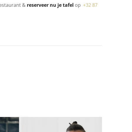
restaurant &
reserveer nu je tafel
op
+32 87