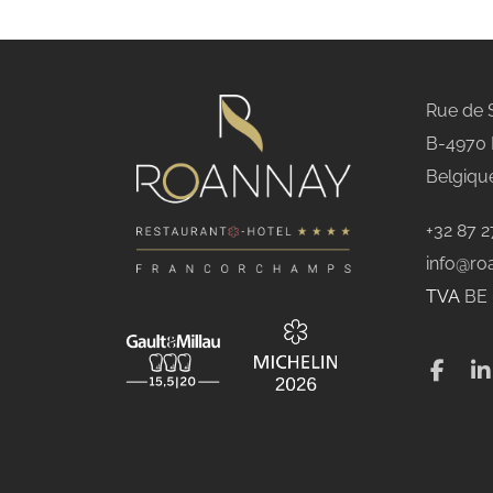
Rue de 
B-4970
Belgiqu
+32 87 2
info@ro
TVA
BE 