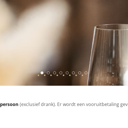
Resto R2
WAGYU2
Resto R
Le Roannay (146 Sur 161) Web
BB 20220901 5344 (2)
WAGYU
Le Roannay (77 Sur 1
Le Roannay (21 Su
/persoon
(exclusief drank). Er wordt een vooruitbetaling g