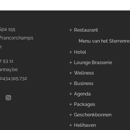
Spa 155
Restaurant
 Francorchamps
Menu van het Sterrenre
e
Hotel
7 53 11
Lounge Brasserie
annay.be
Wellness
0434.915.732
Business
Agenda
Packages
Geschenkbonnen
Helihaven