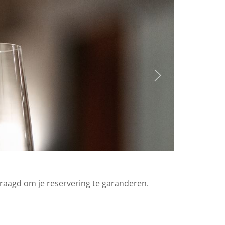
61) Web
r 161) Web
evraagd om je reservering te garanderen.